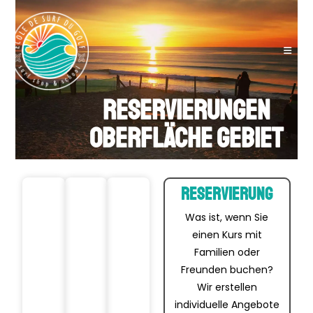
RESERVIERUNGEN
OBERFLÄCHE GEBIET
Sur
Sur
Gut
Reservierung
fun
fku
bet
Was ist, wenn Sie
ter
rs
reu
einen Kurs mit
ric
für
ter
Familien oder
ht
Kin
Sur
Freunden buchen?
für
der
fku
Wir erstellen
Anf
1
rs
individuelle Angebote
Std.