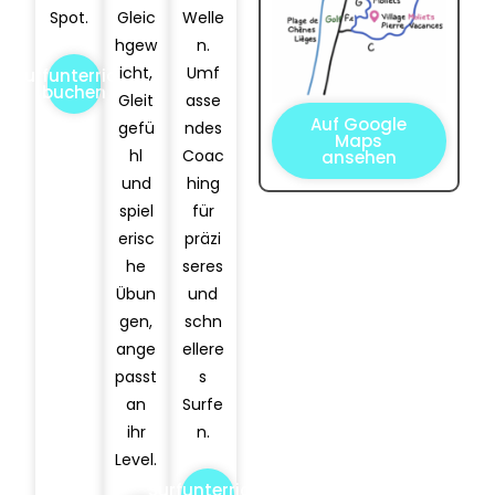
Spot.
Gleic
Welle
hgew
n.
icht,
Umf
Surfunterricht
buchen
Gleit
asse
Auf Google
gefü
ndes
Maps
hl
Coac
ansehen
und
hing
spiel
für
erisc
präzi
he
seres
Übun
und
gen,
schn
ange
ellere
passt
s
an
Surfe
ihr
n.
Level.
Surfunterricht