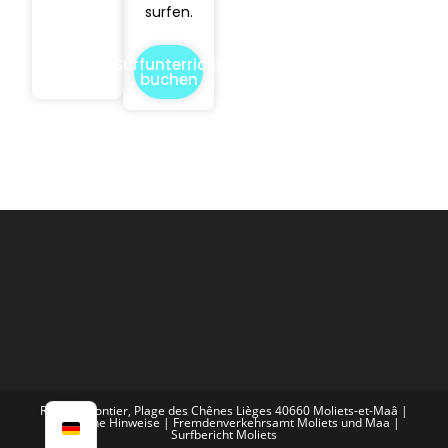
surfen.
Surfunterricht
buchen
Rue Brémontier, Plage des Chênes Lièges 40660 Moliets-et-Maâ |
Rechtliche Hinweise
|
Fremdenverkehrsamt Moliets und Maa
|
Surfbericht Moliets