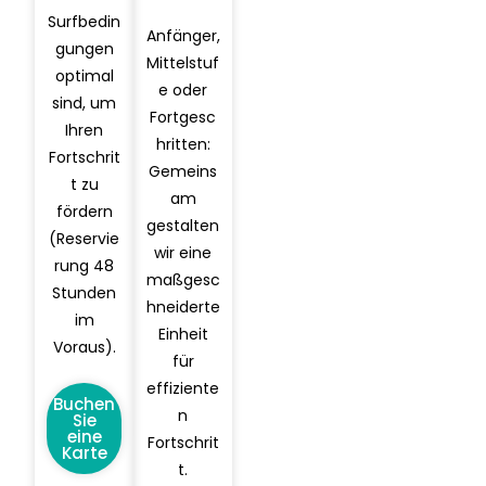
Surfbedin
Anfänger,
gungen
Mittelstuf
optimal
e oder
sind, um
Fortgesc
Ihren
hritten:
Fortschrit
Gemeins
t zu
am
fördern
gestalten
(Reservie
wir eine
rung 48
maßgesc
Stunden
hneiderte
im
Einheit
Voraus).
für
effiziente
Buchen
n
Sie
eine
Fortschrit
Karte
t.