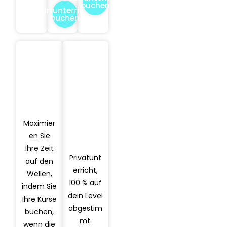
buchen
Surfunterricht
buchen
Club-
Private
Paket
r
10.
Surffo
Karte –
nds
10 x 2
Allein –
Stunde
In der
n
Gruppe
Maximier
Ask
en Sie
ChatG
PT
Ihre Zeit
Privatunt
auf den
erricht,
Wellen,
100 % auf
indem Sie
dein Level
Ihre Kurse
abgestim
buchen,
mt.
wenn die