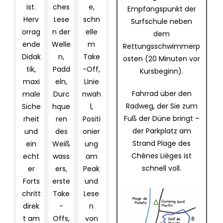
ist.
ches
e,
Empfangspunkt der
Herv
Lese
schn
Surfschule neben
orrag
n der
elle
dem
ende
Welle
m
Rettungsschwimmerp
Didak
n,
Take
osten (20 Minuten vor
tik,
Padd
-Off,
Kursbeginn).
maxi
eln,
Linie
Fahrrad über den
male
Durc
nwah
Radweg, der Sie zum
Siche
hque
l,
Fuß der Düne bringt –
rheit
ren
Positi
der Parkplatz am
und
des
onier
Strand Plage des
ein
Weiß
ung
Chênes Lièges ist
echt
wass
am
schnell voll.
er
ers,
Peak
Forts
erste
und
chritt
Take
Lese
direk
-
n
t am
Offs,
von