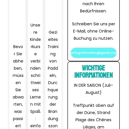
äng
1
| 2
nach Ihren
Std.
er
Std.
| 2
Bedürfnissen.
| 5
1
Std.
Std.
Std.
| 5
Schreiben Sie uns per
| 2
Unse
Std.
Std.
E-Mail, ohne Online-
re
Gezi
| 5
Buchung zu nutzen.
Kinde
eltes
Std.
Bevo
rkurs
Traini
surfingolfmoliets@gmail.com
r Sie
e
ng
abhe
verbi
von
Wichtige
ben,
nden
Padd
Informationen
müss
schri
eln,
en
ttwei
Durc
IN DER SAISON (Juli–
Sie
ses
hque
August)
abwa
Lerne
rung
rten,
n mit
der
Treffpunkt oben auf
was
Spaß
Bran
der Düne, Strand
passi
:
dung
Plage des Chênes
ert
einfa
szon
Lièges, am