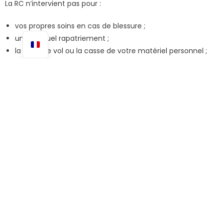
La RC n’intervient pas pour :
vos propres soins en cas de blessure ;
un éventuel rapatriement ;
la perte, le vol ou la casse de votre matériel personnel ;
l’annulation de votre séjour.
Ces besoins relèvent d’autres garanties : individuelle
accident, garantie des accidents de la vie, assurance
voyage, etc. Si vous utilisez votre propre équipement, vérifiez
sa couverture dans vos contrats personnels.
Quelles assurances complémentaires prévoir
Responsabilité civile personnelle couvrant la pratique du
surf.
Garantie individuelle accident pour vos soins.
Options voyage : rapatriement, annulation, bagages.