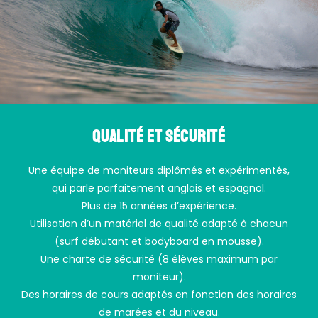
Qualité et sécurité
Une équipe de moniteurs diplômés et expérimentés,
qui parle parfaitement anglais et espagnol.
Plus de 15 années d’expérience.
Utilisation d’un matériel de qualité adapté à chacun
(surf débutant et bodyboard en mousse).
Une charte de sécurité (8 élèves maximum par
moniteur).
Des horaires de cours adaptés en fonction des horaires
de marées et du niveau.