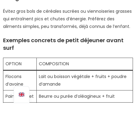
Évitez gros bols de céréales sucrées ou viennoiseries grasses
qui entraînent pics et chutes d’énergie. Préférez des
aliments simples, peu transformés, déjà connus de l’enfant.
Exemples concrets de petit déjeuner avant
surf
OPTION
COMPOSITION
Flocons
Lait ou boisson végétale + fruits + poudre
d’avoine
d’amande
Pain complet
Beurre ou purée d’oléagineux + fruit
Yaourt
Muesli peu sucré + banane
nature
Compote &
Sans sucre ajouté, pour les petits appétits
pain