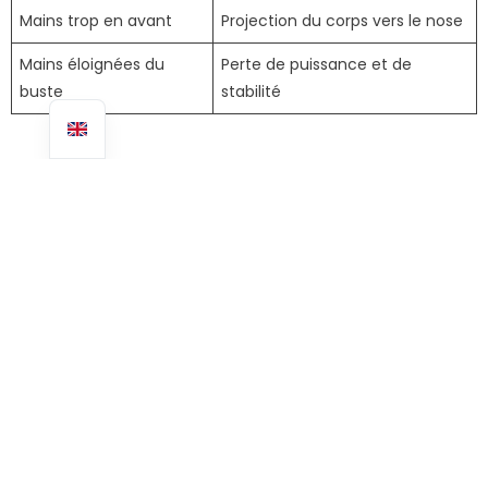
Mains trop en avant
Projection du corps vers le nose
Mains éloignées du
Perte de puissance et de
buste
stabilité
La position de mains qui permet un take off
fluide
Mains à plat juste sous les pectoraux, doigts ouverts, coudes
serrés, sans toucher les rails. Le push-up doit créer un tunnel
sous la poitrine, les genoux et, idéalement, les cuisses pour
laisser passer les pieds sans friction. Cette configuration
fonctionne quel que soit le type de relevé (glissé des
genoux, chicken-wing ou classique).
Exercice au sol pour automatiser le geste