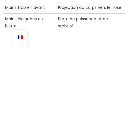
Mains trop en avant
Projection du corps vers le nose
Mains éloignées du
Perte de puissance et de
buste
stabilité
La position de mains qui permet un take off
fluide
Mains à plat juste sous les pectoraux, doigts ouverts, coudes
serrés, sans toucher les rails. Le push-up doit créer un tunnel
sous la poitrine, les genoux et, idéalement, les cuisses pour
laisser passer les pieds sans friction. Cette configuration
fonctionne quel que soit le type de relevé (glissé des
genoux, chicken-wing ou classique).
Exercice au sol pour automatiser le geste